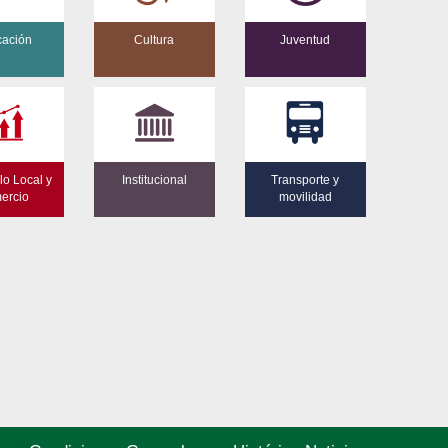
ación
Cultura
Juventud
lo Local y
Institucional
Transporte y
ercio
movilidad