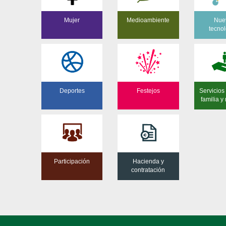
Mujer
Medioambiente
Nue
tecnol
Deportes
Festejos
Servicios 
familia y
Participación
Hacienda y
contratación