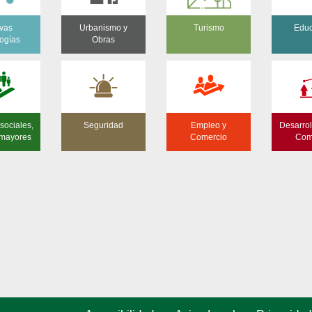
vas
Urbanismo y
Turismo
Educ
ogías
Obras
sociales,
Seguridad
Empleo y
Desarrol
 mayores
Comercio
Com