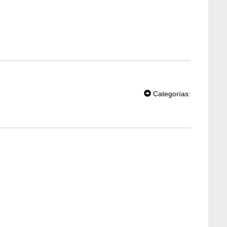
T
W
Categorías:
EE
T