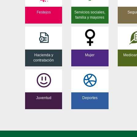
Festejos
Servicios sociales,
Segu
familia y mayores
Hacienda y
Mujer
Medioa
contratación
Juventud
Deportes