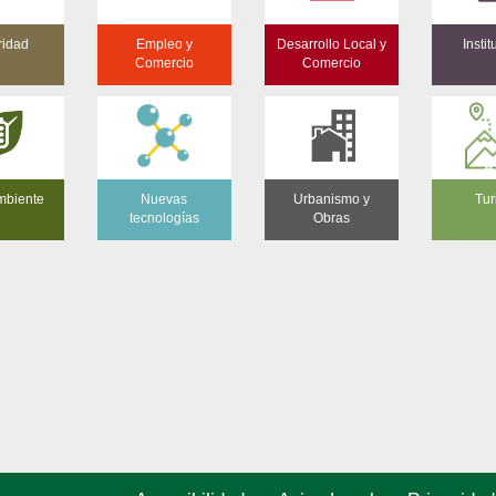
ridad
Empleo y
Desarrollo Local y
Insti
Comercio
Comercio
mbiente
Nuevas
Urbanismo y
Tur
tecnologías
Obras