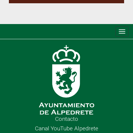
Conm
de
nave
Contacto
Canal YouTube Alpedrete