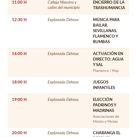
11:00 H
Calleja Maestro y
ENCIERRO DE LA
calles del municipio
TRASHUMANCIA
12:30 H
Explanada Dehesa
MÚSICA PARA
BAILAR,
SEVILLANAS,
FLAMENCO Y
RUMBAS
16:00 H
Explanada Dehesa
ACTUACIÓN EN
DIRECTO: AGUA
Y SAL
Flamenco / Pop
18:00 H
Explanada Dehesa
JUEGOS
INFANTILES
19:00 H
Explanada Dehesa
ELECCIÓN
PADRINOS Y
MADRINAS
Asociaciones de
Mozos y Mozas
20:00 H
Explanada Dehesa
CHARANGA EL