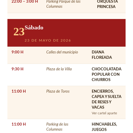
22:00 – 3:00 H
Parking Parque de las
ORQUESTA
Columnas
PRINCESA
Sábado
23
23 DE MAYO DE 2026
9:00 H
Calles del municipio
DIANA
FLOREADA
9:30 H
Plaza de la Villa
CHOCOLATADA
POPULAR CON
CHURROS
11:00 H
Plaza de Toros
ENCIERROS,
CAPEA Y SUELTA
DE RESES Y
VACAS
Ver cartel aparte
11:00 H
Parking de las
HINCHABLES,
Columnas
JUEGOS