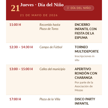
Jueves · Día del Niño
21
🎈 DÍA DEL NIÑO
21 DE MAYO DE 2026
11:00 H
Recorrido hasta
ENCIERRO
Plaza de Toros
INFANTIL CON
FIESTA DE LA
ESPUMA
12:30 – 14:30 H
Campo de Fútbol
TORNEO
MULTIDEPORTE
Inscripciones in
situ
13:00 – 15:00 H
Calles del municipio
APERITIVO
RONDÓN CON
CHARANGA
Por parte de la
Asociación de
Mozas
17:00 H
Plaza de la Villa
DISCO PARTY
INFANTIL