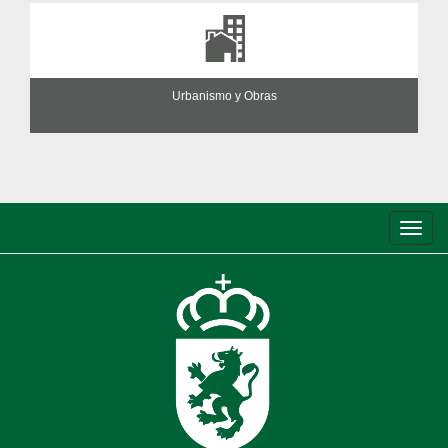
Urbanismo y Obras
Conm
de
nave